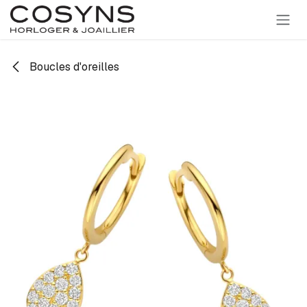
SE RENDRE AU CONTENU
Boucles d'oreilles