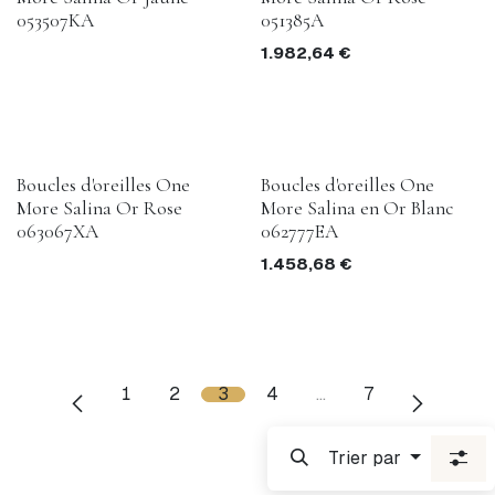
053507KA
051385A
1.982,64
€
Boucles d'oreilles One
Boucles d'oreilles One
More Salina Or Rose
More Salina en Or Blanc
063067XA
062777EA
1.458,68
€
1
2
3
4
…
7
Trier par