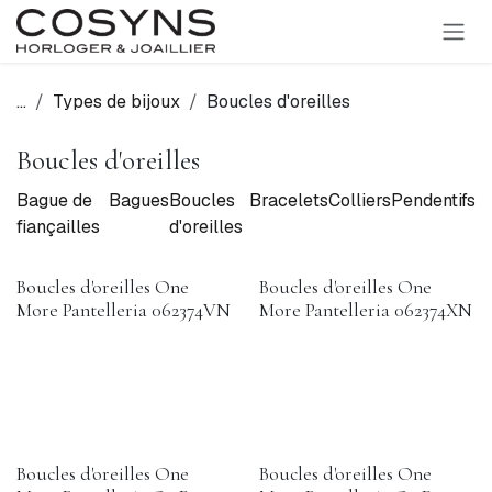
SE RENDRE AU CONTENU
...
Types de bijoux
Boucles d'oreilles
Boucles d'oreilles
Bague de
Bagues
Boucles
Bracelets
Colliers
Pendentifs
fiançailles
d'oreilles
Boucles d'oreilles One
Boucles d'oreilles One
More Pantelleria 062374VN
More Pantelleria 062374XN
Boucles d'oreilles One
Boucles d'oreilles One