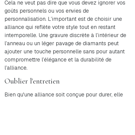
Cela ne veut pas dire que vous devez ignorer vos
goûts personnels ou vos envies de
personnalisation. L’important est de choisir une
alliance qui reflète votre style tout en restant
intemporelle. Une gravure discrète à l’intérieur de
l’anneau ou un léger pavage de diamants peut
ajouter une touche personnelle sans pour autant
compromettre l’élégance et la durabilité de
l’alliance.
Oublier l'entretien
Bien qu'une alliance soit conçue pour durer, elle
n'est pas à l'abri des traces d'usure du temps. Les
rayures, les déformations et la perte d'éclat sont
des phénomènes courants, surtout si l'alliance est
portée quotidiennement. Il est donc crucial de