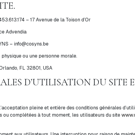
ITE.
53.613.174 – 17 Avenue de la Toison d’Or
nce Advendia
NS – info@cosyns.be
e physique ou une personne morale.
 Orlando, FL 32801, USA
LES D’UTILISATION DU SITE E
’acceptation pleine et entière des conditions générales d’util
ées ou complétées à tout moment, les utilisateurs du site
www.c
ment aux utilisateurs. Une interruption pour raison de maint