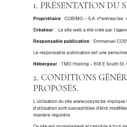
1. PRÉSENTATION DU S
Propriétaire
: COBIMO – S.A. n°entreprise: 4
Créateur
: Le site web a été créé par l’age
Responsable publication
: Emmanuel COSY
Le responsable publication est une personn
Hébergeur
: TMD Hosting – 618 E South St,
2. CONDITIONS GÉNÉRA
PROPOSÉS.
L’utilisation du site
www.cosyns.be
implique l
d’utilisation sont susceptibles d’être modifi
manière régulière.
Ce site est normalement accessible à tout mo