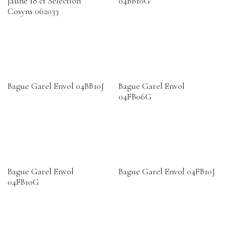
jaune 18 ct Sélection
04BB10G
Cosyns 062033
Bague Garel Envol 04BB10J
Bague Garel Envol
04FB06G
Bague Garel Envol
Bague Garel Envol 04FB10J
04FB10G