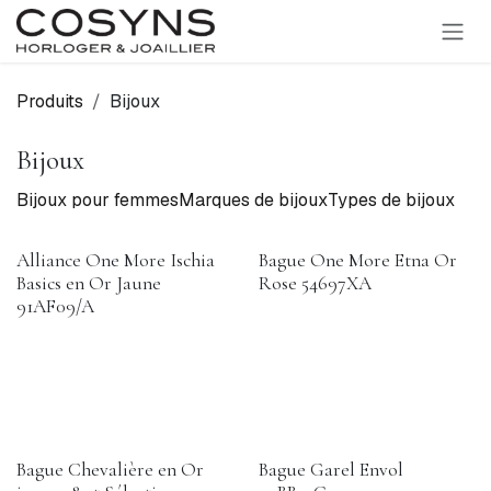
SE RENDRE AU CONTENU
Produits
Bijoux
Bijoux
Bijoux pour femmes
Marques de bijoux
Types de bijoux
Alliance One More Ischia
Bague One More Etna Or
Basics en Or Jaune
Rose 54697XA
91AF09/A
Bague Chevalière en Or
Bague Garel Envol