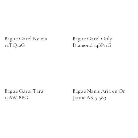
Bague Garel Neima
Bague Garel Only
14TQ12G
Diamond 14BP11G
Bague Garel Tara
Bague Nanis Aria en Or
15AW18PG
Jaune AS15-583