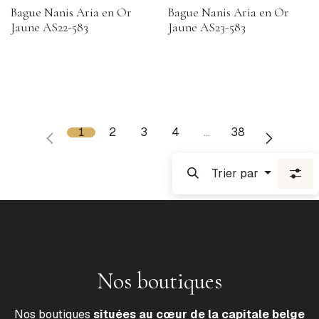
Bague Nanis Aria en Or
Bague Nanis Aria en Or
Jaune AS22-583
Jaune AS23-583
1
2
3
4
…
38
Trier par
Nos boutiques
Nos boutiques
situées au cœur de la capitale belge