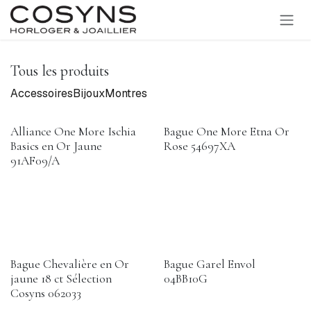
SE RENDRE AU CONTENU
Tous les produits
Accessoires
Bijoux
Montres
Alliance One More Ischia
Bague One More Etna Or
Basics en Or Jaune
Rose 54697XA
91AF09/A
Bague Chevalière en Or
Bague Garel Envol
jaune 18 ct Sélection
04BB10G
Cosyns 062033