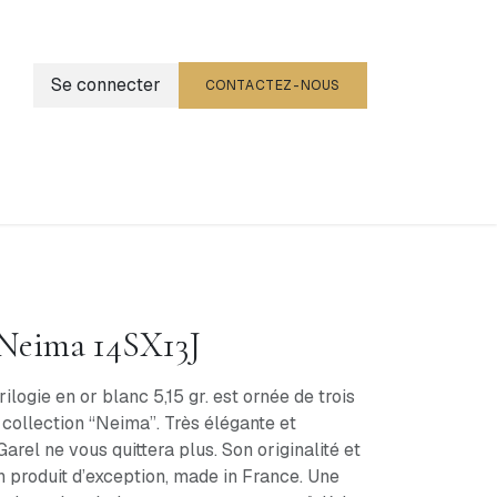
Se connecter
CONTACTEZ-NOUS
g
Événements
 Neima 14SX13J
logie en or blanc 5,15 gr. est ornée de trois
a collection “Neima”. Très élégante et
arel ne vous quittera plus. Son originalité et
n produit d’exception, made in France. Une