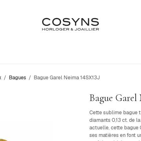
Nos Marques
Atelier
Fiançailles & Mariages
Blo
x
Bagues
Bague Garel Neima 14SX13J
Bague Garel
Cette sublime bague tri
diamants 0,13 ct. de l
actuelle, cette bague G
ses matières en font u