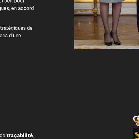
l’oeil pour
ques, en accord
.
stratégiques de
nces d’une
 de
traçabilité
,