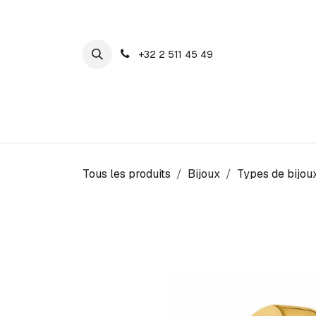
SE RENDRE AU CONTENU
+32 2 511 45 49
Maison Cosyns
Montres
Bijoux
Tous les produits
Bijoux
Types de bijou