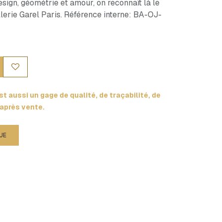
design, géométrie et amour, on reconnaît là le
illerie Garel Paris. Référence interne: BA-OJ-
t aussi un gage de qualité, de traçabilité, de
 après vente.
UE