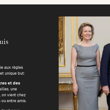
uis
lie aux règles
 et unique but:
tres et des
illes, une
, on vient chez
s ou entre amis.