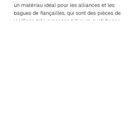
un matériau idéal pour les alliances et les
bagues de fiançailles, qui sont des pièces de
joaillerie
très exposées à l’usure quotidienne.
Le pourcentage plus faible d’or permet à
l’or 9K d’être plus abordable que l’or à carat
plus élevé. Vous profitez ainsi du bel aspect de
l’or pour un prix bien inférieur.
Inconvénients de l’or 9K
L’or 9 carats possède quelques points faibles, dont
certains peuvent être résolus avec un soin et une
attention appropriés. Les voici :
Si vous souffrez d’allergies aux métaux, l’or 9K