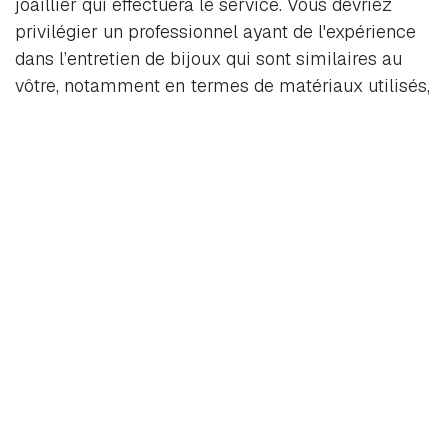
joaillier qui effectuera le service. Vous devriez
privilégier un professionnel ayant de l'expérience
dans l’entretien de bijoux qui sont similaires au
vôtre, notamment en termes de matériaux utilisés,
structures et d’âge de la pièce (ce qui est
particulièrement important pour les pièces
antiques).
Utilisez des porte-bagues à la maison
Placez les à des endroits stratégiques pour éviter
de perdre votre bague.
Nettoyage professionnel pour l'or blanc
14K
Avec le temps, l'or blanc 14K peut présenter des