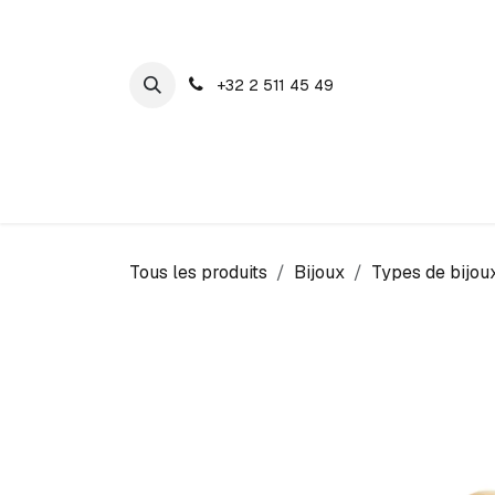
SE RENDRE AU CONTENU
+32 2 511 45 49
Maison Cosyns
Montres
Bijoux
Tous les produits
Bijoux
Types de bijou