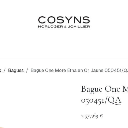
Nos Marques
Atelier
Fiançailles & Mariages
Blo
x
Bagues
Bague One More Etna en Or Jaune 050451/Q
Bague One M
050451/QA
2.577,69
€