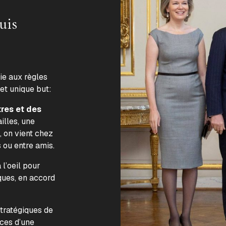
uis
lie aux règles
 et unique but:
tres et des
illes, une
, on vient chez
s ou entre amis.
l’oeil pour
ques, en accord
.
stratégiques de
nces d’une