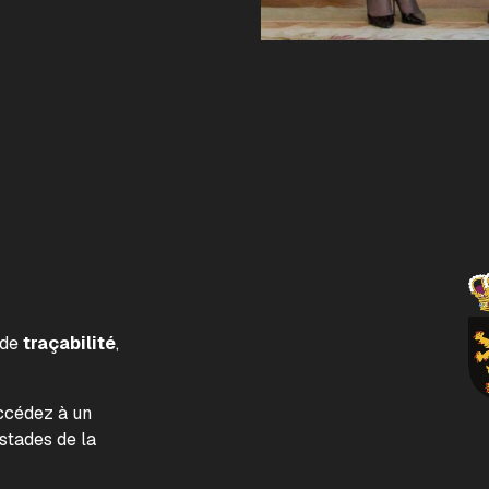
 de
traçabilité
,
accédez à un
tades de la