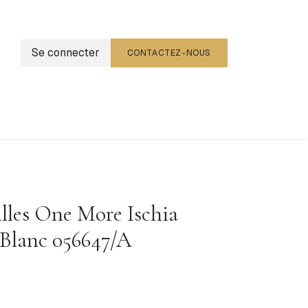
Se connecter
CONTACTEZ-NOUS
g
Événements
illes One More Ischia
 Blanc 056647/A