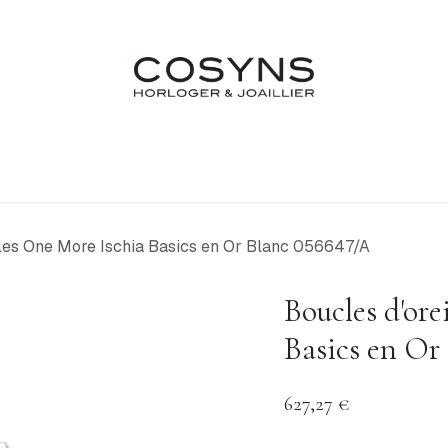
Nos Marques
Atelier
Fiançailles & Mariages
Blo
lles One More Ischia Basics en Or Blanc 056647/A
Boucles d'ore
Basics en Or
627,27
€