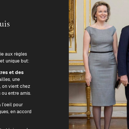
uis
lie aux règles
 et unique but:
tres et des
illes, une
, on vient chez
s ou entre amis.
l’oeil pour
ques, en accord
.