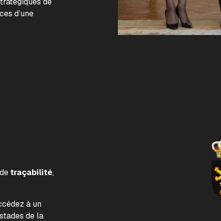
stratégiques de
nces d’une
 de
traçabilité
,
accédez à un
tades de la