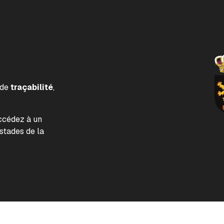
 de
traçabilité
,
accédez à un
tades de la