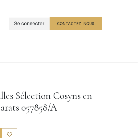
Se connecter
CONTACTEZ-NOUS
g
Événements
illes Sélection Cosyns en
carats 057858/A