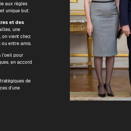
lie aux règles
 et unique but:
tres et des
illes, une
, on vient chez
s ou entre amis.
l’oeil pour
ques, en accord
.
stratégiques de
nces d’une