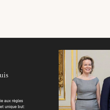
uis
lie aux règles
 et unique but: