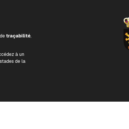
 de
traçabilité
,
accédez à un
tades de la