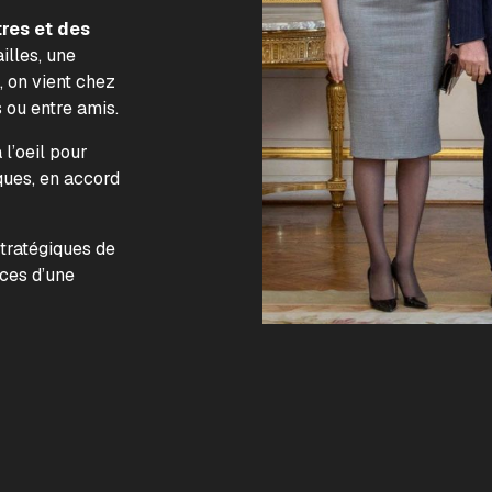
tres et des
illes, une
, on vient chez
s ou entre amis.
l’oeil pour
ques, en accord
.
stratégiques de
nces d’une