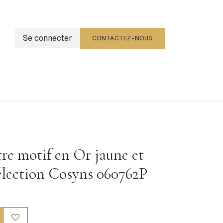
Se connecter
CONTACTEZ-NOUS
g
Événements
re motif en Or jaune et
Sélection Cosyns 060762P