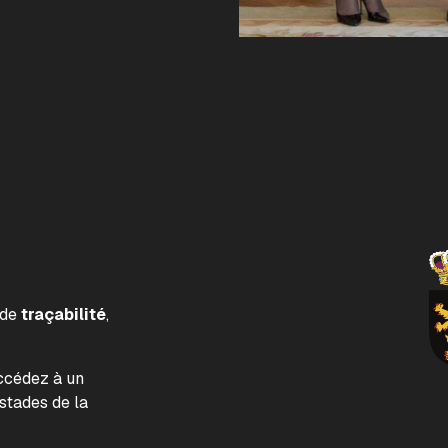
 de
traçabilité
,
accédez à un
tades de la