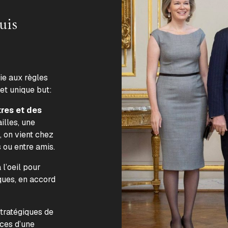
uis
lie aux règles
 et unique but:
tres et des
illes, une
, on vient chez
s ou entre amis.
l’oeil pour
ques, en accord
.
stratégiques de
nces d’une