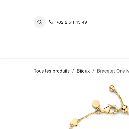
SE RENDRE AU CONTENU
+32 2 511 45 49
Maison Cosyns
Montres
Bijoux
Tous les produits
Bijoux
Bracelet One 