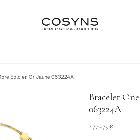
Nos Marques
Atelier
Fiançailles & Mariages
Blo
More Eolo en Or Jaune 063224A
Bracelet One
063224A
2.772,73
€