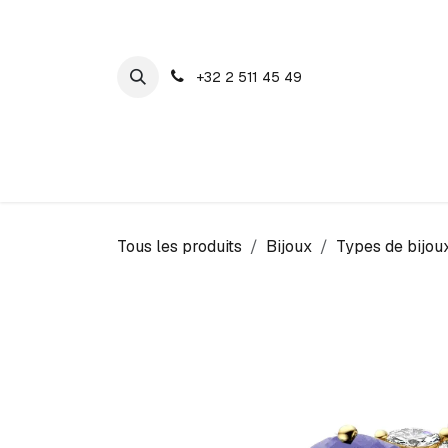
SE RENDRE AU CONTENU
+32 2 511 45 49
Maison Cosyns
Montres
Bijoux
Tous les produits
Bijoux
Types de bijou