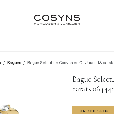
Nos Marques
Atelier
Fiançailles & Mariages
Blo
x
Bagues
Bague Sélection Cosyns en Or Jaune 18 car
Bague Sélect
carats 0644
CONTACTEZ-NOUS