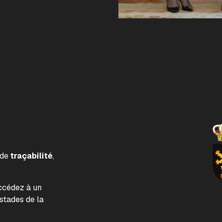
 de
traçabilité
,
accédez à un
tades de la