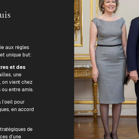
uis
lie aux règles
 et unique but:
tres et des
illes, une
, on vient chez
s ou entre amis.
l’oeil pour
ques, en accord
.
stratégiques de
nces d’une