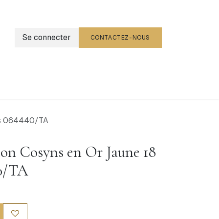
Se connecter
CONTACTEZ-NOUS
g
Événements
ats 064440/TA
ion Cosyns en Or Jaune 18
40/TA