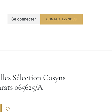
Se connecter
CONTACTEZ-NOUS
g
Événements
illes Sélection Cosyns
arats 065625/A