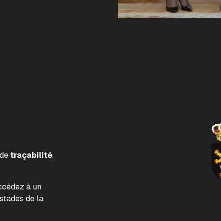
 de
traçabilité
,
accédez à un
tades de la