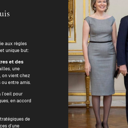
uis
lie aux règles
 et unique but:
tres et des
illes, une
, on vient chez
s ou entre amis.
l’oeil pour
ques, en accord
.
stratégiques de
nces d’une