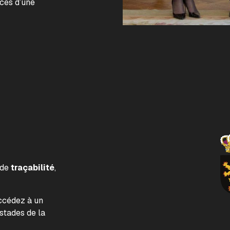
nces d’une
 de
traçabilité
,
accédez à un
tades de la