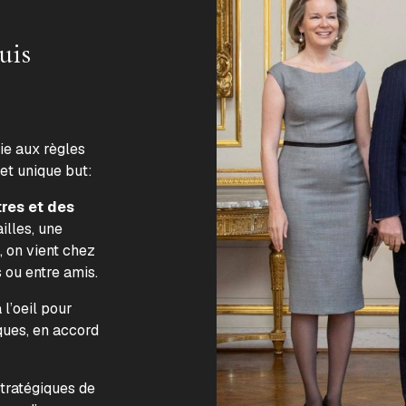
uis
lie aux règles
 et unique but:
tres et des
illes, une
, on vient chez
s ou entre amis.
l’oeil pour
ques, en accord
.
stratégiques de