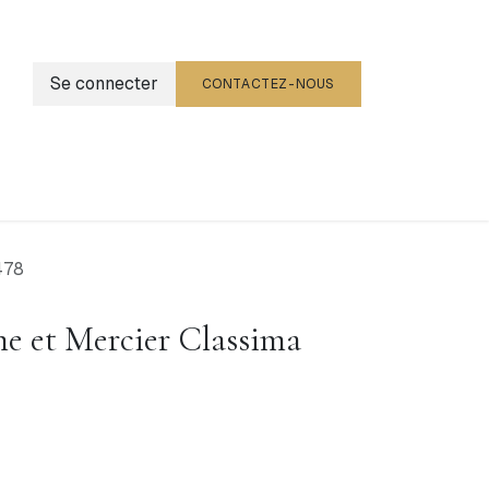
Se connecter
CONTACTEZ-NOUS
g
Événements
478
e et Mercier Classima