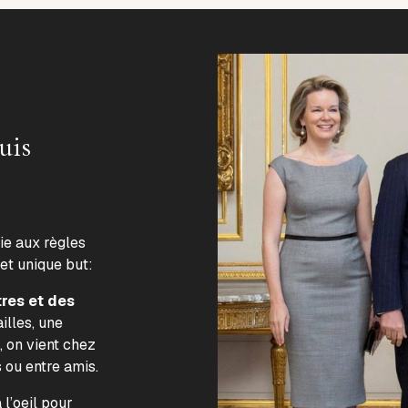
uis
lie aux règles
 et unique but:
tres et des
illes, une
, on vient chez
s ou entre amis.
l’oeil pour