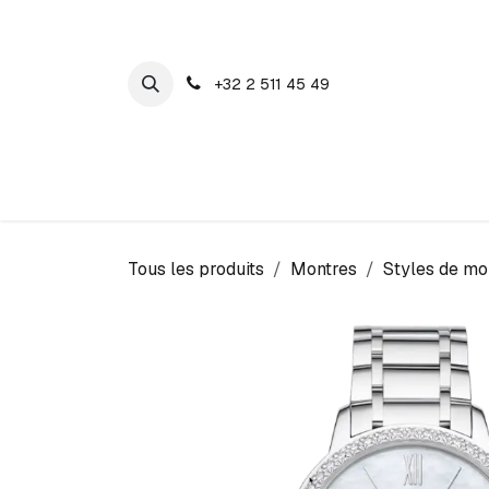
SE RENDRE AU CONTENU
+32 2 511 45 49
Maison Cosyns
Montres
Bijoux
Tous les produits
Montres
Styles de mo