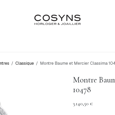
Nos Marques
Atelier
Fiançailles & Mariages
Blo
ntres
Classique
Montre Baume et Mercier Classima 10
Montre Baum
10478
3.140,50
€