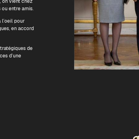
, on vient chez
s ou entre amis.
l’oeil pour
ques, en accord
.
stratégiques de
nces d’une