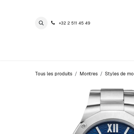
SE RENDRE AU CONTENU
+32 2 511 45 49
Maison Cosyns
Montres
Bijoux
Tous les produits
Montres
Styles de mo