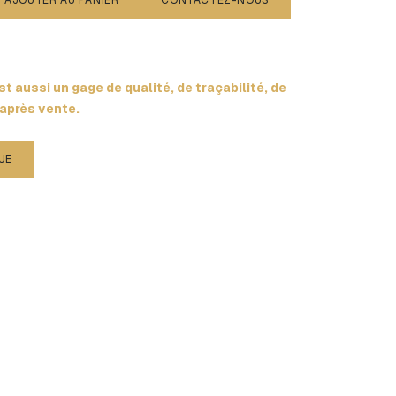
AJOUTER AU PANIER
CONTACTEZ-NOUS
t aussi un gage de qualité, de traçabilité, de
 après vente.
UE