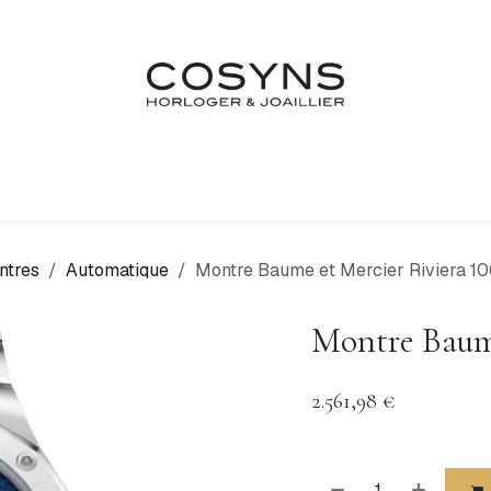
Nos Marques
Atelier
Fiançailles & Mariages
Blo
ntres
Automatique
Montre Baume et Mercier Riviera 1
Montre Baume
2.561,98
€