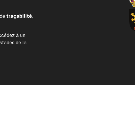
 de
traçabilité
,
accédez à un
tades de la