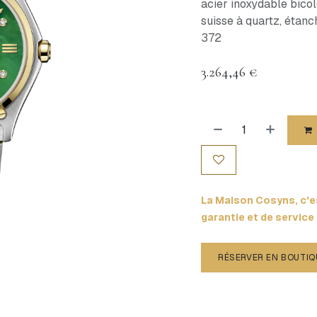
acier inoxydable bic
suisse à quartz, étanc
372
3.264,46
€
La Maison Cosyns, c'es
garantie et de service
RÉSERVER EN BOUTIQ