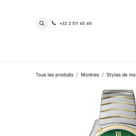
SE RENDRE AU CONTENU
+32 2 511 45 49
Maison Cosyns
Montres
Bijoux
Tous les produits
Montres
Styles de mo