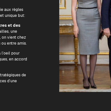
lie aux règles
 et unique but:
tres et des
illes, une
, on vient chez
s ou entre amis.
l’oeil pour
ques, en accord
.
stratégiques de
nces d’une