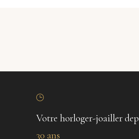
Votre horloger-joailler dep
30 ans