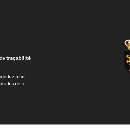
 de
traçabilité
,
accédez à un
tades de la