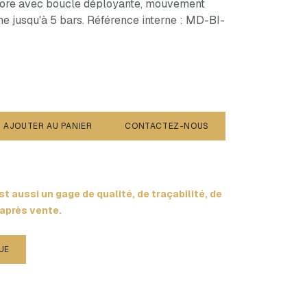
olore avec boucle déployante, mouvement
he jusqu'à 5 bars. Référence interne : MD-BI-
AJOUTER AU PANIER
CONTACTEZ-NOUS
t aussi un gage de qualité, de traçabilité, de
 après vente.
UE