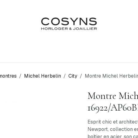
Nos Marques
Atelier
Fiançailles & Mariages
Blo
montres
Michel Herbelin
City
Montre Michel Herbel
Montre Mich
16922/AP60B
Esprit chic et archite
Newport, collection 
boîtier en acier, son 