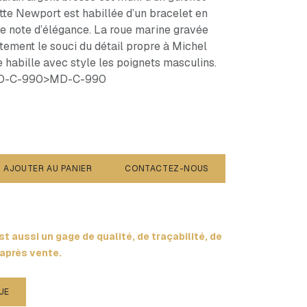
ette Newport est habillée d’un bracelet en
ne note d’élégance. La roue marine gravée
aitement le souci du détail propre à Michel
 habille avec style les poignets masculins.
 MD-C-990>MD-C-990
AJOUTER AU PANIER
CONTACTEZ-NOUS
t aussi un gage de qualité, de traçabilité, de
 après vente.
UE