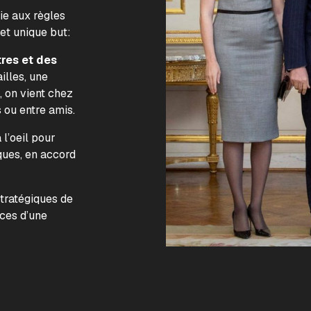
lie aux règles
 et unique but:
tres et des
illes, une
, on vient chez
s ou entre amis.
l’oeil pour
ques, en accord
.
stratégiques de
nces d’une