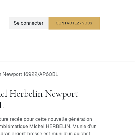
Se connecter
CONTACTEZ-NOUS
g
Événements
in Newport 16922/AP60BL
el Herbelin Newport
L
cture racée pour cette nouvelle génération
emblématique Michel HERBELIN. Munie d’un
cadran argent brossé est muni d’un guichet