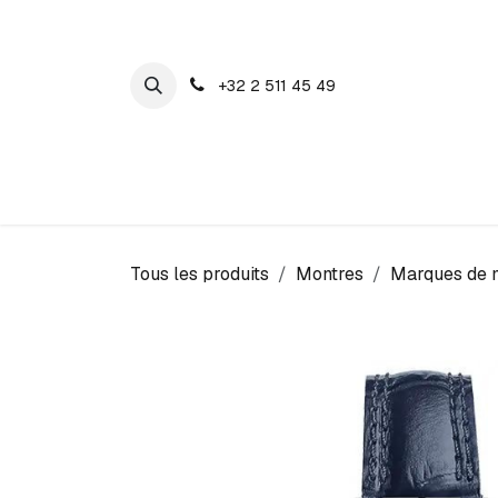
SE RENDRE AU CONTENU
+32 2 511 45 49
Maison Cosyns
Montres
Bijoux
Tous les produits
Montres
Marques de 