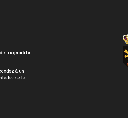
 de
traçabilité
,
accédez à un
tades de la