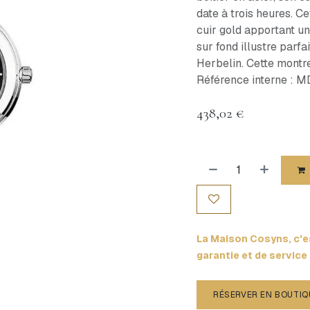
date à trois heures. C
cuir gold apportant u
sur fond illustre parf
Herbelin. Cette montre
Référence interne :
438,02
€
La Maison Cosyns, c'es
garantie et de service
RÉSERVER EN BOUTIQ