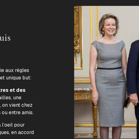
uis
lie aux règles
 et unique but:
tres et des
illes, une
, on vient chez
s ou entre amis.
l’oeil pour
ques, en accord