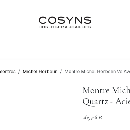
Nos Marques
Atelier
Fiançailles & Mariages
Blo
montres
Michel Herbelin
Montre Michel Herbelin Ve Av
Montre Miche
Quartz - Ac
289,26
€