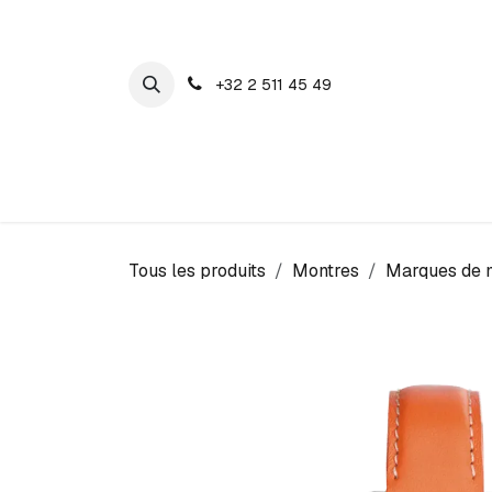
SE RENDRE AU CONTENU
+32 2 511 45 49
Maison Cosyns
Montres
Bijoux
Tous les produits
Montres
Marques de 