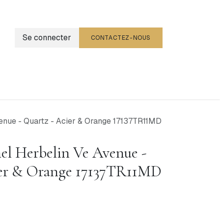
Se connecter
CONTACTEZ-NOUS
g
Événements
enue - Quartz - Acier & Orange 17137TR11MD
l Herbelin Ve Avenue -
ier & Orange 17137TR11MD