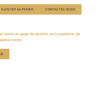
AJOUTER AU PANIER
CONTACTEZ-NOUS
t aussi un gage de qualité, de traçabilité, de
 après vente.
UE