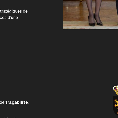
.
stratégiques de
nces d’une
 de
traçabilité
,