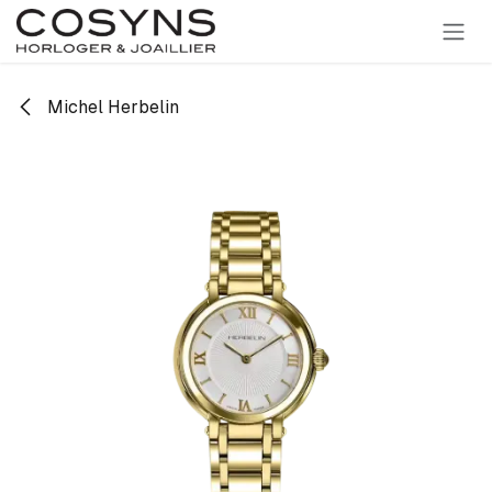
SE RENDRE AU CONTENU
Michel Herbelin