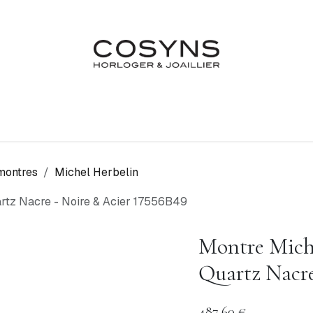
Nos Marques
Atelier
Fiançailles & Mariages
Blo
montres
Michel Herbelin
artz Nacre - Noire & Acier 17556B49
Montre Miche
Quartz Nacre
487,60
€