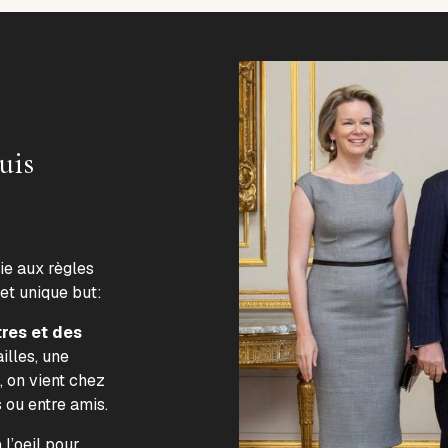
uis
lie aux règles
 et unique but:
tres et des
illes, une
, on vient chez
s ou entre amis.
l’oeil pour