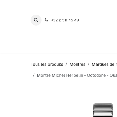
SE RENDRE AU CONTENU
+32 2 511 45 49
Maison Cosyns
Montres
Bijoux
Tous les produits
Montres
Marques de 
Montre Michel Herbelin - Octogône - Qu