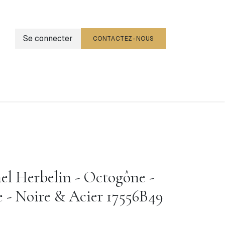
Se connecter
CONTACTEZ-NOUS
g
Événements
l Herbelin - Octogône -
 - Noire & Acier 17556B49