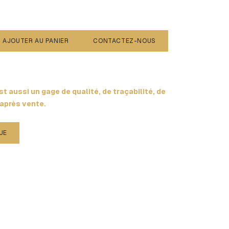
AJOUTER AU PANIER
CONTACTEZ-NOUS
t aussi un gage de qualité, de traçabilité, de
 après vente.
UE