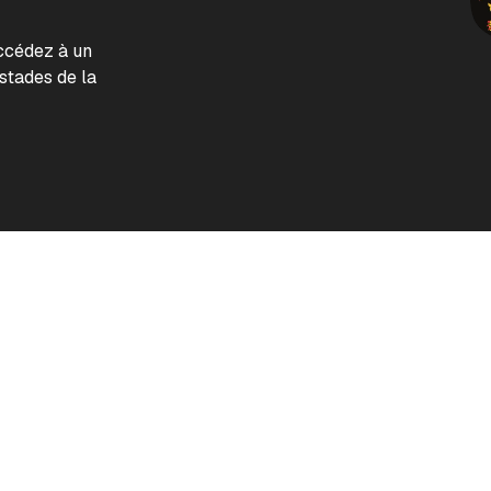
accédez à un
tades de la