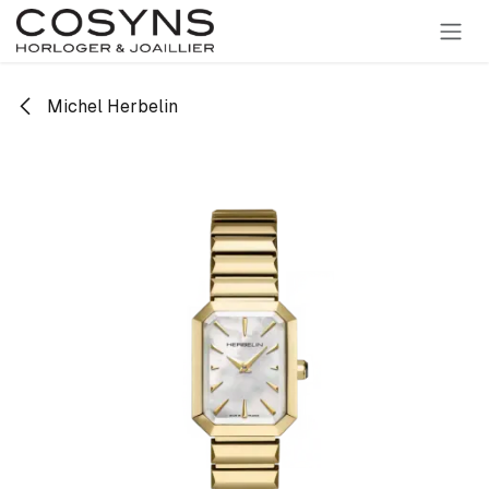
SE RENDRE AU CONTENU
Michel Herbelin