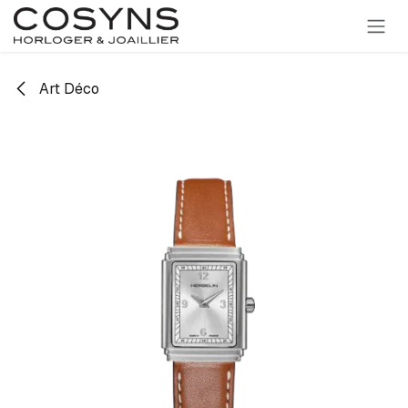
SE RENDRE AU CONTENU
Art Déco