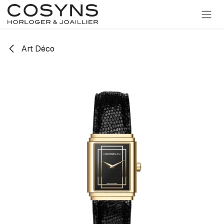
SE RENDRE AU CONTENU
Art Déco