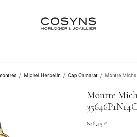
Nos Marques
Atelier
Fiançailles & Mariages
Blo
montres
Michel Herbelin
Cap Camarat
Montre Miche
Montre Mich
35646P1N14
826,45
€