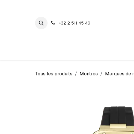
SE RENDRE AU CONTENU
+32 2 511 45 49
Maison Cosyns
Montres
Bijoux
Tous les produits
Montres
Marques de 