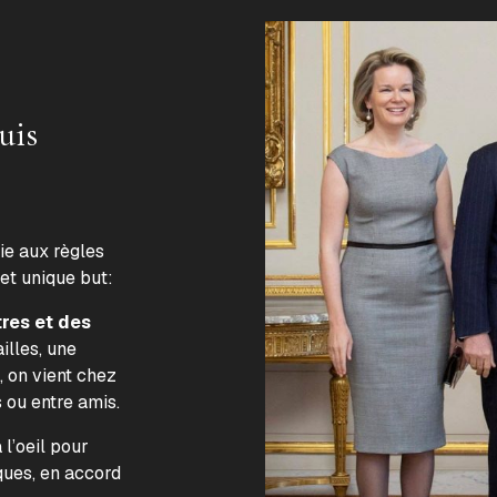
uis
lie aux règles
 et unique but:
tres et des
illes, une
, on vient chez
s ou entre amis.
l’oeil pour
ques, en accord