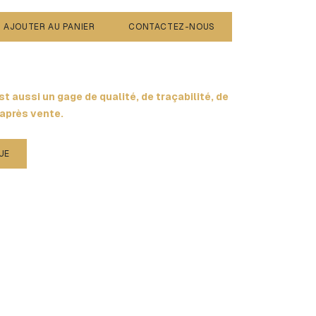
AJOUTER AU PANIER
CONTACTEZ-NOUS
t aussi un gage de qualité, de traçabilité, de
 après vente.
UE