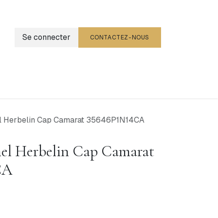
Se connecter
CONTACTEZ-NOUS
g
Événements
l Herbelin Cap Camarat 35646P1N14CA
el Herbelin Cap Camarat
CA