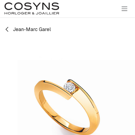
SE RENDRE AU CONTENU
Jean-Marc Garel