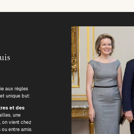
uis
lie aux règles
 et unique but:
tres et des
illes, une
, on vient chez
s ou entre amis.