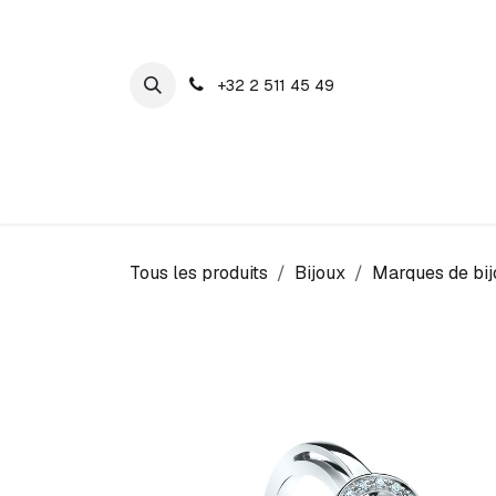
SE RENDRE AU CONTENU
+32 2 511 45 49
Maison Cosyns
Montres
Bijoux
Tous les produits
Bijoux
Marques de bij