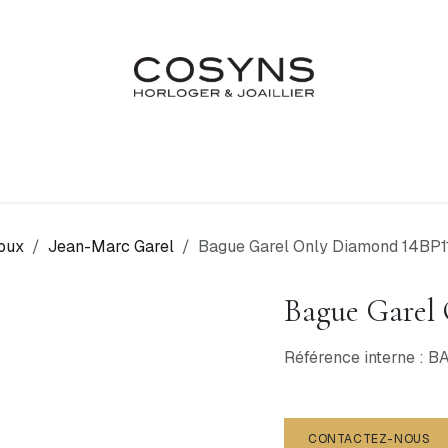
Nos Marques
Atelier
Fiançailles & Mariages
Blo
oux
Jean-Marc Garel
Bague Garel Only Diamond 14BP1
Bague Garel
Référence interne : 
CONTACTEZ-NOUS