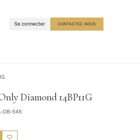
Se connecter
CONTACTEZ-NOUS
g
Événements
1G
 Only Diamond 14BP11G
BA-OB-545