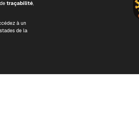
 de
traçabilité
,
accédez à un
tades de la