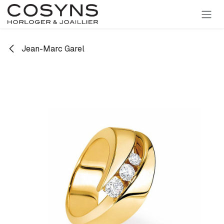
SE RENDRE AU CONTENU
Jean-Marc Garel