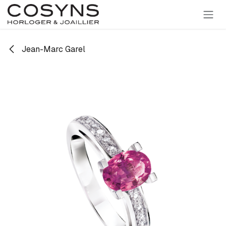
SE RENDRE AU CONTENU
Jean-Marc Garel