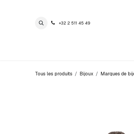
SE RENDRE AU CONTENU
+32 2 511 45 49
Maison Cosyns
Montres
Bijoux
Tous les produits
Bijoux
Marques de bij