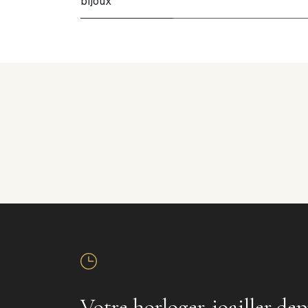
bijoux
Votre horloger-joailler dep