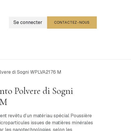
Se connecter
CONTACTEZ-NOUS
g
Événements
lvere di Sogni WPLVA2176 M
nto Polvere di Sogni
 M
ent revêtu d’un matériau spécial Poussière
 microparticules issues de matières minérales
ar les nanotechnologies, selon les