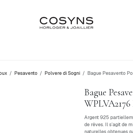
Nos Marques
Atelier
Fiançailles & Mariages
Blo
oux
Pesavento
Polvere di Sogni
Bague Pesavento Po
Bague Pesave
WPLVA2176
Argent 925 partiellem
de rêves. Il s’agit de
naturelles obtenues p