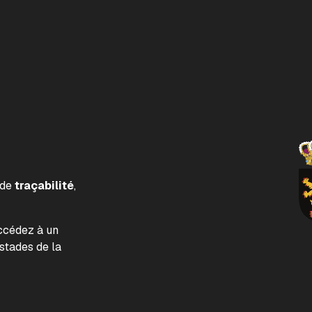
 de
traçabilité
,
accédez à un
tades de la