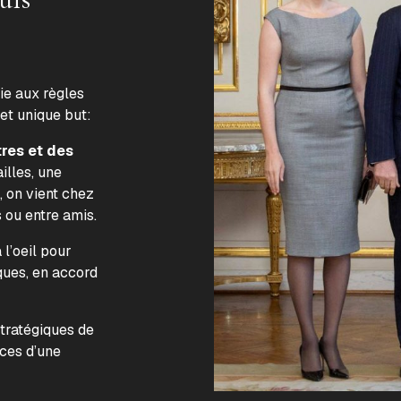
lie aux règles
 et unique but:
tres et des
illes, une
, on vient chez
s ou entre amis.
l’oeil pour
ques, en accord
.
stratégiques de
nces d’une