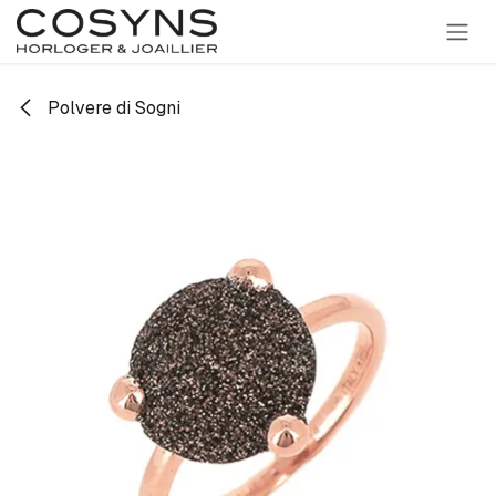
SE RENDRE AU CONTENU
Polvere di Sogni