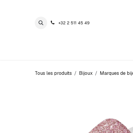
SE RENDRE AU CONTENU
+32 2 511 45 49
Maison Cosyns
Montres
Bijoux
Tous les produits
Bijoux
Marques de bij