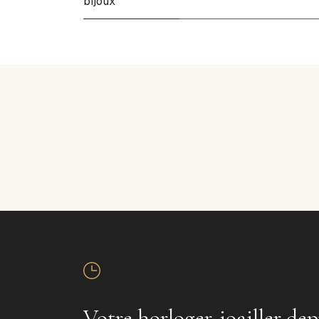
bijoux
Votre horloger-joailler dep