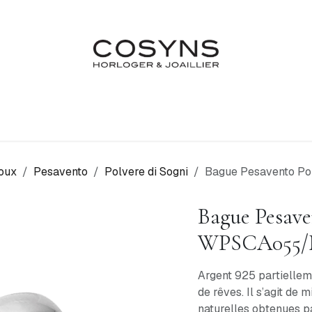
Nos Marques
Atelier
Fiançailles & Mariages
Blo
oux
Pesavento
Polvere di Sogni
Bague Pesavento P
Bague Pesave
WPSCA055
Argent 925 partiellem
de rêves. Il s’agit de
naturelles obtenues p