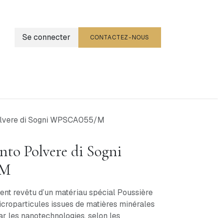
Se connecter
CONTACTEZ-NOUS
g
Événements
olvere di Sogni WPSCA055/M
nto Polvere di Sogni
/M
ent revêtu d’un matériau spécial Poussière
 microparticules issues de matières minérales
ar les nanotechnologies, selon les