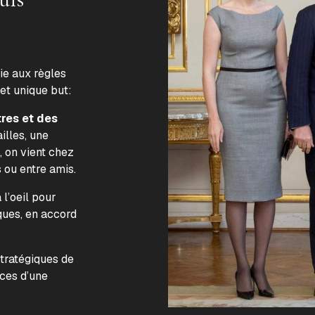
lie aux règles
 et unique but:
tres et des
illes, une
, on vient chez
s ou entre amis.
l’oeil pour
ques, en accord
.
stratégiques de
nces d’une