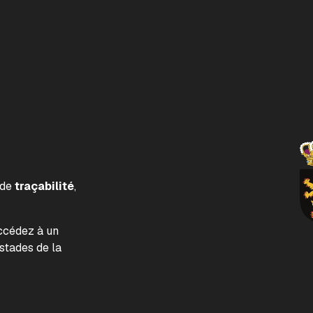
 de
traçabilité
,
accédez à un
tades de la