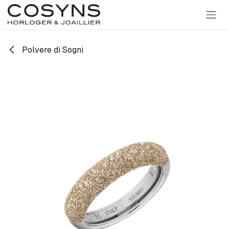
SE RENDRE AU CONTENU
Polvere di Sogni