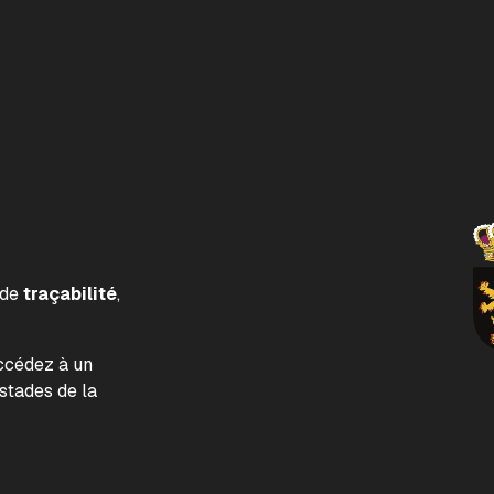
 de
traçabilité
,
accédez à un
tades de la