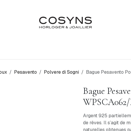
Nos Marques
Atelier
Fiançailles & Mariages
Blo
oux
Pesavento
Polvere di Sogni
Bague Pesavento P
Bague Pesave
WPSCA062
Argent 925 partiellem
de rêves. Il s’agit de
naturelles obtenues p