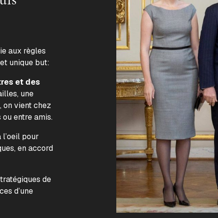
lie aux règles
 et unique but:
tres et des
illes, une
, on vient chez
s ou entre amis.
l’oeil pour
ques, en accord
.
stratégiques de
nces d’une