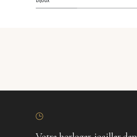
bijoux
Votre horloger-joailler dep