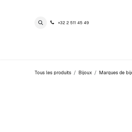
SE RENDRE AU CONTENU
+32 2 511 45 49
Maison Cosyns
Montres
Bijoux
Tous les produits
Bijoux
Marques de bij