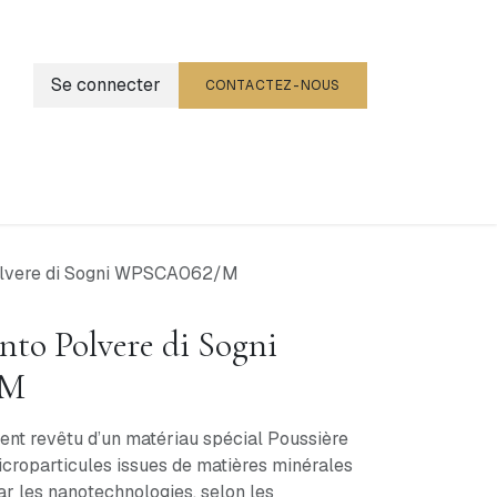
Se connecter
CONTACTEZ-NOUS
g
Événements
olvere di Sogni WPSCA062/M
nto Polvere di Sogni
/M
ent revêtu d’un matériau spécial Poussière
 microparticules issues de matières minérales
ar les nanotechnologies, selon les