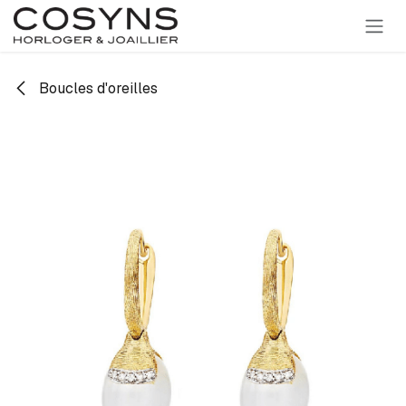
SE RENDRE AU CONTENU
Boucles d'oreilles