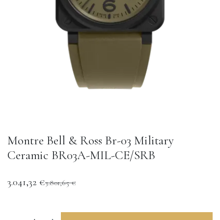
Montre Bell & Ross Br-03 Military
Ceramic BR03A-MIL-CE/SRB
3.041,32
€
3.801,65
€