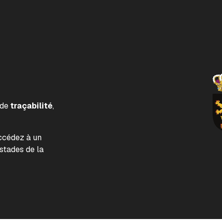
 de
traçabilité
,
accédez à un
tades de la