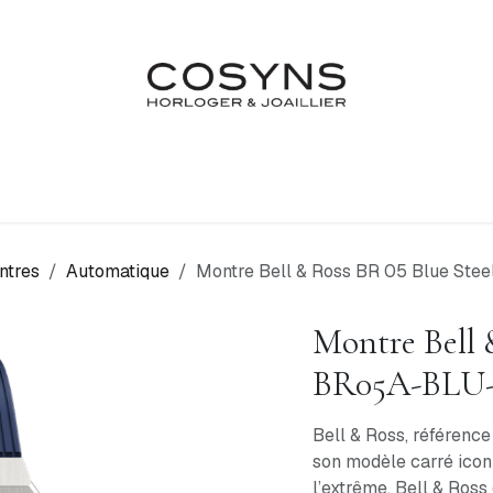
Nos Marques
Atelier
Fiançailles & Mariages
Blo
ntres
Automatique
Montre Bell & Ross BR 05 Blue St
Montre Bell 
BR05A-BLU
Bell & Ross, référence
son modèle carré icon
l’extrême, Bell & Ross