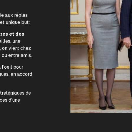
lie aux règles
 et unique but:
tres et des
illes, une
, on vient chez
s ou entre amis.
l’oeil pour
ques, en accord
.
stratégiques de
nces d’une