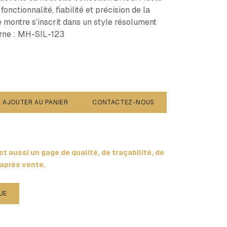
 fonctionnalité, fiabilité et précision de la
 montre s’inscrit dans un style résolument
erne : MH-SIL-123
AJOUTER AU PANIER
CONTACTEZ-NOUS
t aussi un gage de qualité, de traçabilité, de
 après vente.
UE