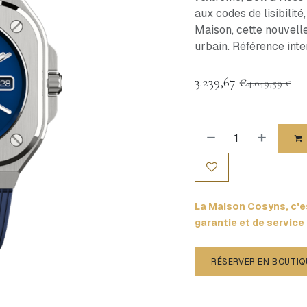
aux codes de lisibilité,
Maison, cette nouvelle
urbain. Référence int
3.239,67
€
4.049,59
€
La Maison Cosyns, c'es
garantie et de service
RÉSERVER EN BOUTIQ