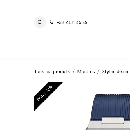
SE RENDRE AU CONTENU
+32 2 511 45 49
Maison Cosyns
Montres
Bijoux
Tous les produits
Montres
Styles de mo
Promo 20%