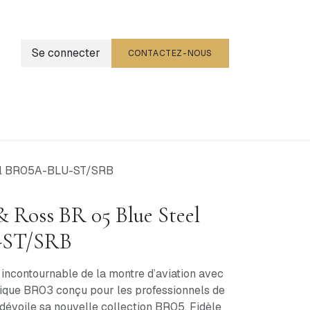
Se connecter
CONTACTEZ-NOUS
g
Événements
eel BR05A-BLU-ST/SRB
& Ross BR 05 Blue Steel
-ST/SRB
 incontournable de la montre d’aviation avec
ique BR03 conçu pour les professionnels de
 dévoile sa nouvelle collection BR05. Fidèle