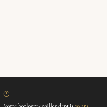
Votre horloger-joailler depuis
30 ans