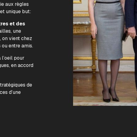
lie aux règles
 et unique but:
tres et des
illes, une
, on vient chez
s ou entre amis.
l’oeil pour
ques, en accord
.
stratégiques de
nces d’une