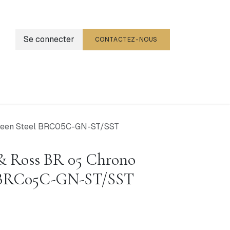
Se connecter
CONTACTEZ-NOUS
g
Événements
Green Steel BRC05C-GN-ST/SST
 & Ross BR 05 Chrono
l BRC05C-GN-ST/SST