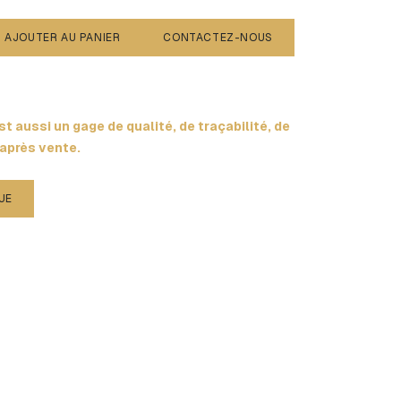
AJOUTER AU PANIER
CONTACTEZ-NOUS
t aussi un gage de qualité, de traçabilité, de
 après vente.
UE