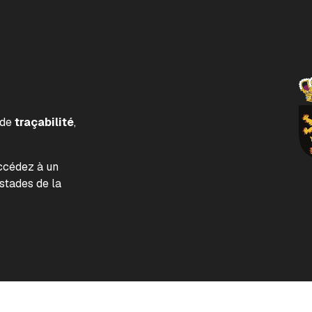
 de
traçabilité
,
accédez à un
tades de la