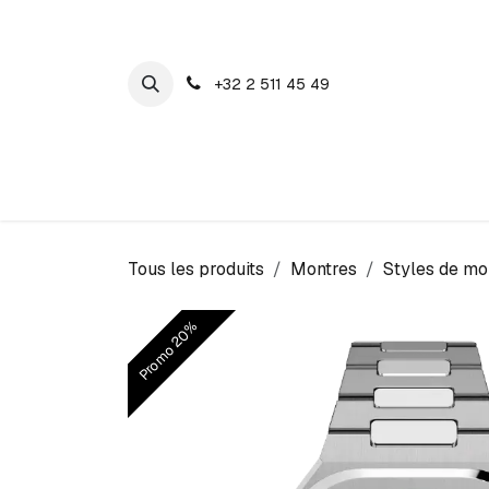
SE RENDRE AU CONTENU
+32 2 511 45 49
Maison Cosyns
Montres
Bijoux
Tous les produits
Montres
Styles de mo
Promo 20%