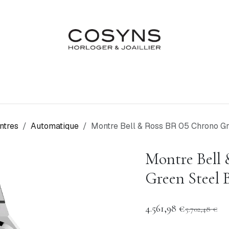
Nos Marques
Atelier
Fiançailles & Mariages
Blo
ntres
Automatique
Montre Bell & Ross BR 05 Chrono 
Montre Bell
Green Stee
4.561,98
€
5.702,48
€