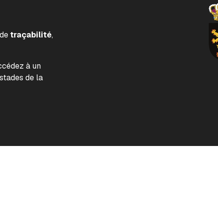
 de
traçabilité
,
accédez à un
tades de la