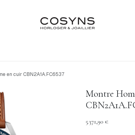
Nos Marques
Atelier
Fiançailles & Mariages
Blo
me en cuir CBN2A1A.FC6537
Montre Homm
CBN2A1A.F
5.371,90
€