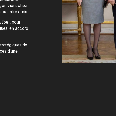
, on vient chez
s ou entre amis.
l’oeil pour
ques, en accord
.
stratégiques de
nces d’une