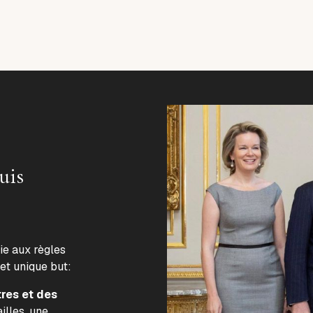
uis
lie aux règles
 et unique but:
tres et des
illes, une