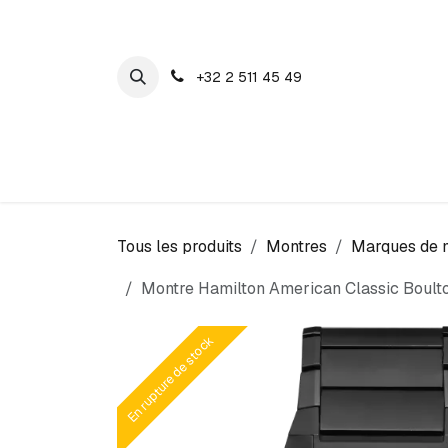
SE RENDRE AU CONTENU
+32 2 511 45 49
Maison Cosyns
Montres
Bijoux
Tous les produits
Montres
Marques de 
Montre Hamilton American Classic Boulto
En rupture de stock