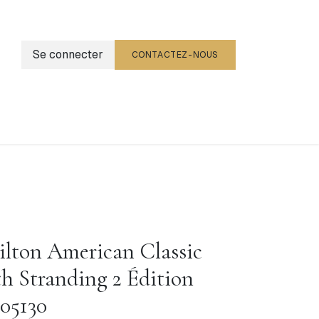
Se connecter
CONTACTEZ-NOUS
g
Événements
lton American Classic
h Stranding 2 Édition
05130