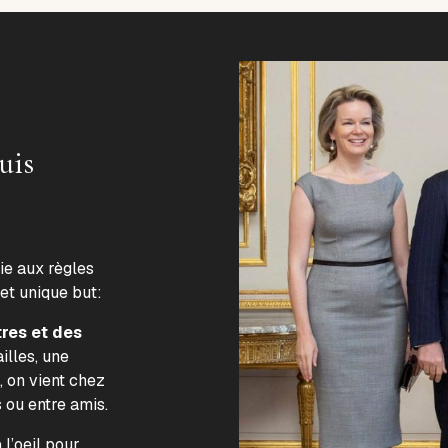
uis
lie aux règles
 et unique but:
tres et des
illes, une
, on vient chez
s ou entre amis.
l’oeil pour