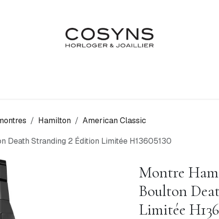
Nos Marques
Atelier
Fiançailles & Mariages
Blo
montres
Hamilton
American Classic
n Death Stranding 2 Édition Limitée H13605130
Montre Hami
Boulton Deat
Limitée H136