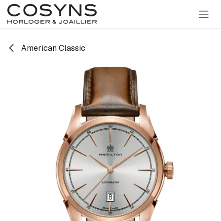
SE RENDRE AU CONTENU
American Classic