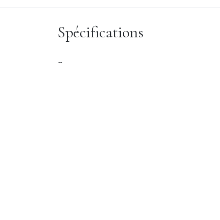
Spécifications
Genre
Type de produits
Marque de
bijoux
Matière
principale
Couleur de la
matière