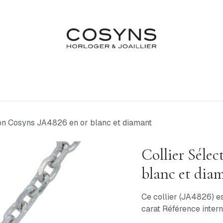
Nos Marques
Atelier
Fiançailles & Mariages
Blo
ion Cosyns JA4826 en or blanc et diamant
Collier Séle
blanc et dia
Ce collier (JA4826) e
carat Référence inte