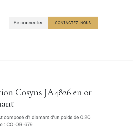
Se connecter
CONTACTEZ-NOUS
g
Événements
ction Cosyns JA4826 en or
mant
st composé d'1 diamant d'un poids de 0.20
rne : CO-OB-679