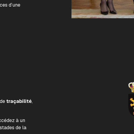
nces d’une
 de
traçabilité
,
accédez à un
tades de la