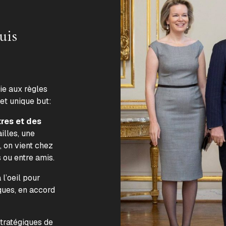
uis
lie aux règles
 et unique but:
tres et des
illes, une
, on vient chez
s ou entre amis.
l’oeil pour
ques, en accord
.
stratégiques de