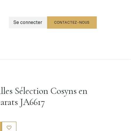
Se connecter
CONTACTEZ-NOUS
g
Événements
illes Sélection Cosyns en
carats JA6617