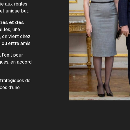
lie aux règles
 et unique but:
tres et des
illes, une
, on vient chez
s ou entre amis.
l’oeil pour
ques, en accord
.
stratégiques de
nces d’une