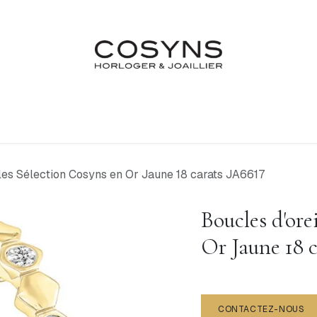
Nos Marques
Atelier
Fiançailles & Mariages
Blo
lles Sélection Cosyns en Or Jaune 18 carats JA6617
Boucles d'ore
Or Jaune 18 
CONTACTEZ-NOUS