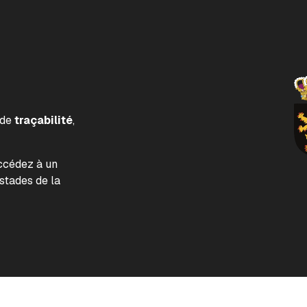
 de
traçabilité
,
accédez à un
tades de la