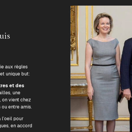
uis
lie aux règles
 et unique but:
tres et des
illes, une
, on vient chez
s ou entre amis.
l’oeil pour
ques, en accord