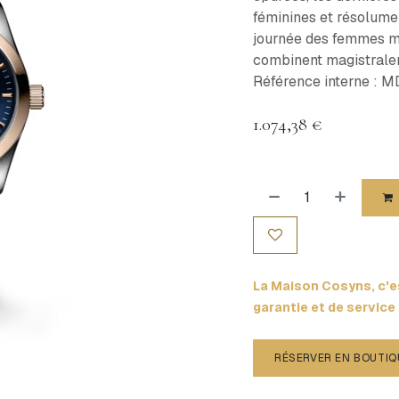
féminines et résolum
journée des femmes mo
combinent magistraleme
Référence interne : 
1.074,38
€
La Maison Cosyns, c'es
garantie et de service
RÉSERVER EN BOUTIQ