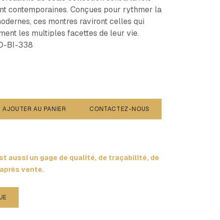
ent contemporaines. Conçues pour rythmer la
dernes, ces montres raviront celles qui
nt les multiples facettes de leur vie.
MD-BI-338
AJOUTER AU PANIER
CONTACTEZ-NOUS
t aussi un gage de qualité, de traçabilité, de
 après vente.
UE