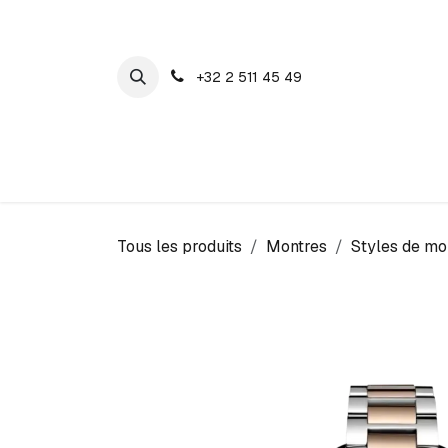
SE RENDRE AU CONTENU
+32 2 511 45 49
Maison Cosyns
Montres
Bijoux
Tous les produits
Montres
Styles de mo