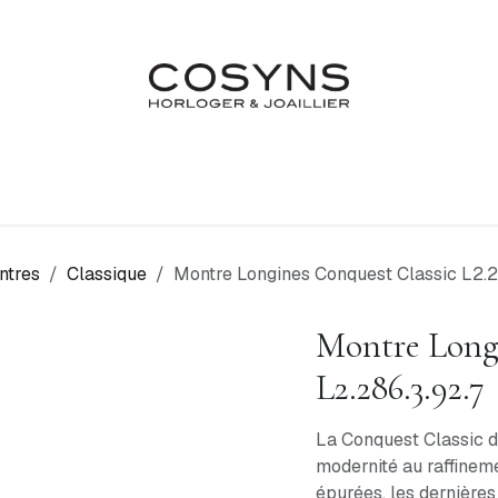
Nos Marques
Atelier
Fiançailles & Mariages
Blo
ntres
Classique
Montre Longines Conquest Classic L2.2
Montre Longi
L2.286.3.92.7
La Conquest Classic d
modernité au raffineme
épurées, les dernières 