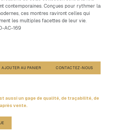
ent contemporaines. Conçues pour rythmer la
dernes, ces montres raviront celles qui
nt les multiples facettes de leur vie.
MD-AC-169
AJOUTER AU PANIER
CONTACTEZ-NOUS
t aussi un gage de qualité, de traçabilité, de
 après vente.
UE