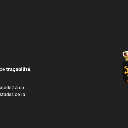
 de
traçabilité
,
accédez à un
tades de la