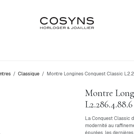
Nos Marques
Atelier
Fiançailles & Mariages
Blo
ntres
Classique
Montre Longines Conquest Classic L2.2
Montre Longi
L2.286.4.88.6
La Conquest Classic d
modernité au raffineme
épurées, les dernières 