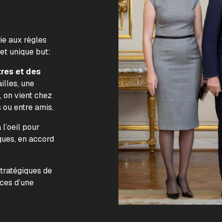
lie aux règles
 et unique but:
tres et des
illes, une
, on vient chez
s ou entre amis.
l’oeil pour
ques, en accord
.
stratégiques de
nces d’une