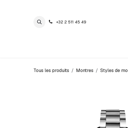
SE RENDRE AU CONTENU
+32 2 511 45 49
Maison Cosyns
Montres
Bijoux
Tous les produits
Montres
Styles de mo